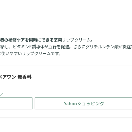
唇の補修ケアを同時にできる
薬用リップクリーム。
補給し、ビタミンE誘導体が血行を促進。さらにグリチルレチン酸が炎症
に使いやすいリップクリームです。
ペアワン 無香料
／
Yahooショッピング