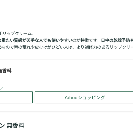
薬用リップクリーム。
の重たい質感が苦手な人でも使いやすい
のが特徴です。
日中の乾燥予防や
め
なので唇の荒れや皮むけがひどい人は、より補修力のあるリップクリ
無香料
／
Yahooショッピング
ン 無香料