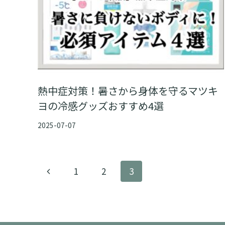
熱中症対策！暑さから身体を守るマツキ
ヨの冷感グッズおすすめ4選
2025-07-07
ペ
前
1
2
3
ー
の
ペ
ジ