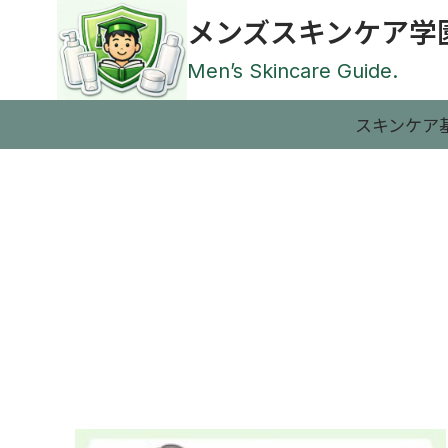
内
メンズスキンケア学
容
を
Men’s Skincare Guide.
ス
キ
スキンケア
ッ
プ